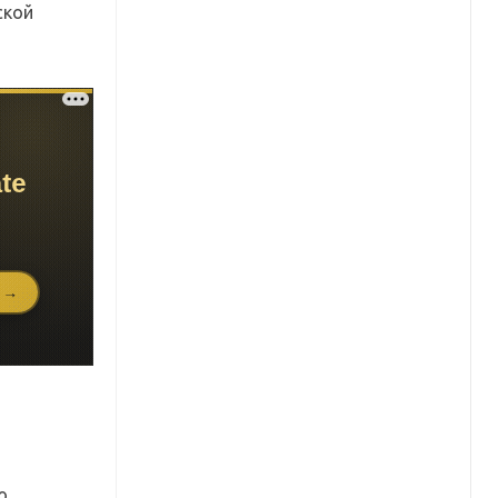
ской
ю