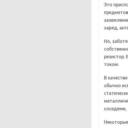
Это присп
предметов
заземленн
заряд, ант
Но, забот
собственн
резистор.
током.
В качеств
обычно ис
статическ
металличес
соседями,
Некоторые