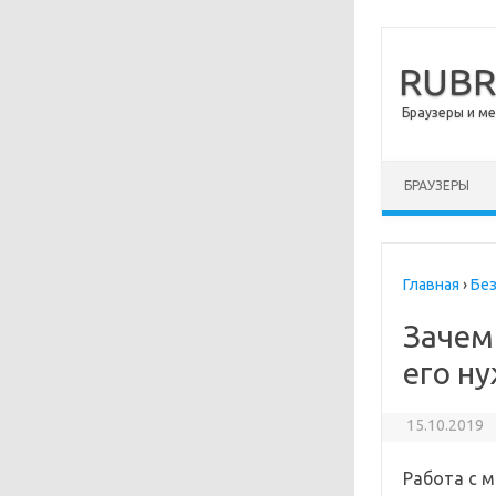
RUB
Браузеры и м
Перейти к сод
БРАУЗЕРЫ
Главная
›
Бе
Зачем
его н
15.10.2019
Работа с 