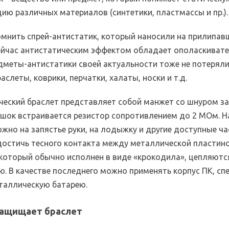
ию различных материалов (синтетики, пластмассы и пр.).
омнить спрей-антистатик, который наносили на прилипав
ейчас антистатическим эффектом обладает ополаскиват
дметы-антистатики своей актуальности тоже не потеряли
аслеты, коврики, перчатки, халаты, носки и т.д.
ческий браслет представляет собой манжет со шнуром за
ешок встраивается резистор сопротивлением до 2 МОм. 
жно на запястье руки, на лодыжку и другие доступные ча
 достичь тесного контакта между металлической пластино
который обычно исполнен в виде «крокодила», цепляютс
ю. В качестве последнего можно применять корпус ПК, с
еталлическую батарею.
защищает браслет