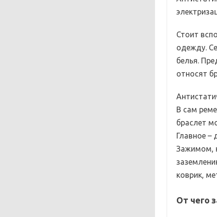
электризац
Стоит всп
одежду. С
белья. Пре
относят бр
Антистати
В сам рем
браслет мо
Главное –
Зажимом, 
заземлени
коврик, м
От чего 