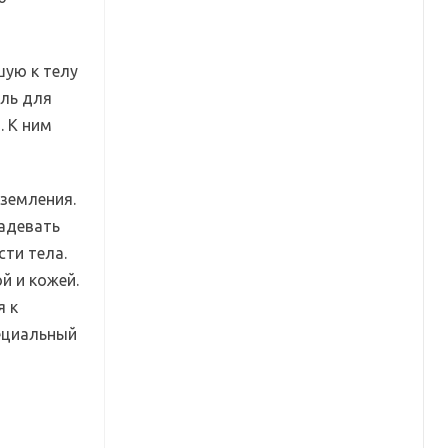
шую к телу
ель для
. К ним
земления.
Надевать
сти тела.
й и кожей.
я к
пециальный