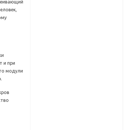
ссеивающий
еловек,
ому
ки
т и при
Это модули
.
кров
ство