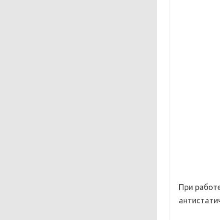
При работ
антистати