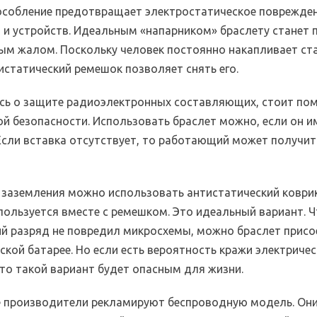
особление предотвращает электростатическое поврежде
 и устройств. Идеальным «напарником» браслету станет 
ым жалом. Поскольку человек постоянно накапливает ст
истатический ремешок позволяет снять его.
ясь о защите радиоэлектронных составляющих, стоит по
ой безопасности. Использовать браслет можно, если он и
 Если вставка отсутствует, то работающий может получит
е заземления можно использовать антистатический коври
пользуется вместе с ремешком. Это идеальный вариант. 
ий разряд не повредил микросхемы, можно браслет присо
кой батарее. Но если есть вероятность кражи электриче
 то такой вариант будет опасным для жизни.
 производители рекламируют беспроводную модель. Он