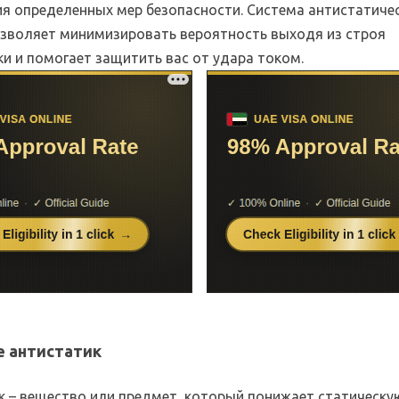
я определенных мер безопасности. Система антистатиче
зволяет минимизировать вероятность выходя из строя
и и помогает защитить вас от удара током.
е антистатик
к – вещество или предмет, который понижает статическу