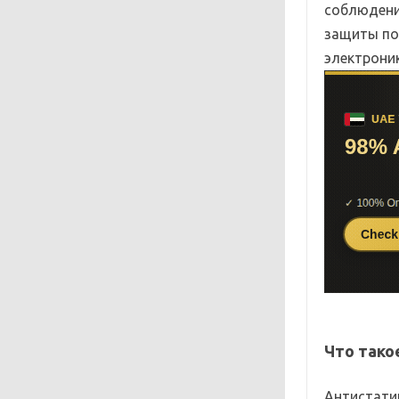
соблюдени
защиты по
электроник
Что тако
Антистати