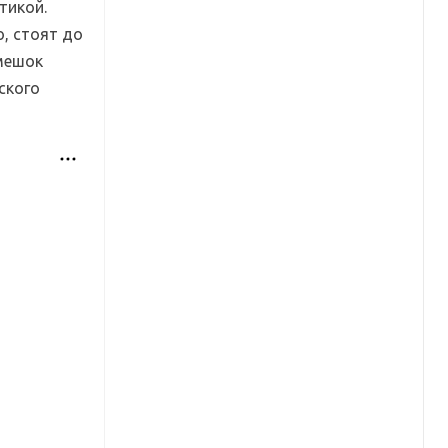
тикой.
, стоят до
емешок
ского