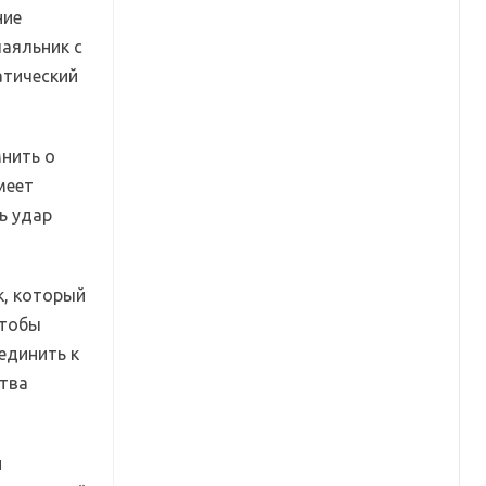
ние
паяльник с
атический
мнить о
меет
ь удар
к, который
Чтобы
единить к
ства
и