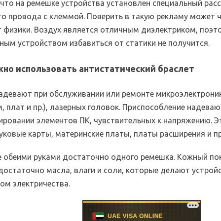
 что на ремешке устройства установлен специальный ра
то провода с клеммой. Поверить в такую рекламу может ч
т физики. Воздух является отличным диэлектриком, поэт
ным устройством избавиться от статики не получится.
жно использовать антистатический браслет
адевают при обслуживании или ремонте микроэлектрони
, плат и пр.), лазерных головок. Приспособление надеваю
ировании элементов ПК, чувствительных к напряжению. 
уковые карты, материнские платы, платы расширения и пр
е обеими руками достаточно одного ремешка. Кожный по
достаточно масла, влаги и соли, которые делают устрой
ом электричества.