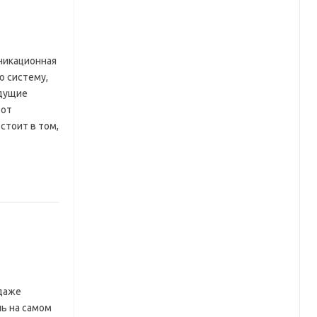
никационная
ю систему,
удущие
 от
стоит в том,
 даже
ль на самом