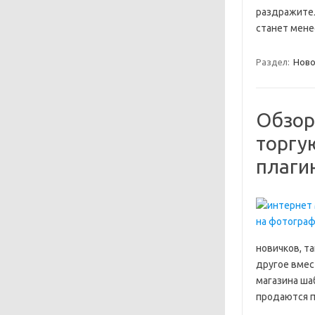
раздражител
станет мене
Раздел:
Ново
Обзор
торгу
плаги
новичков, та
другое вмес
магазина ша
продаются 