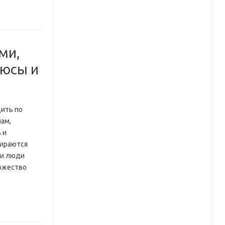
ми,
люсы и
дить по
ам,
 и
бираются
 и люди
ножество