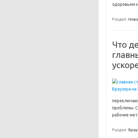
здоровьем и
Раздел:
Ново
Что де
главн
ускор
переключают
проблемы. С
рабочие мет
Раздел:
Брау