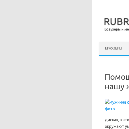
RUB
Браузеры и м
Перейти к сод
БРАУЗЕРЫ
Помощ
нашу 
дисках, а ч
окружают ум