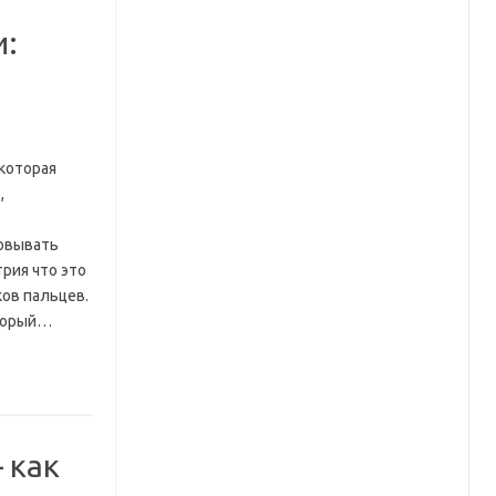
и:
 которая
,
овывать
рия что это
ов пальцев.
оторый…
 как