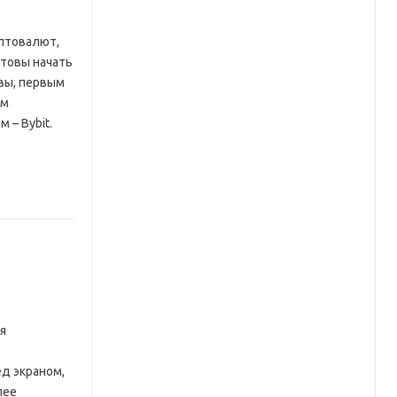
птовалют,
отовы начать
ивы, первым
ем
 – Bybit.
ся
д экраном,
лее