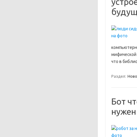
устро
будущ
компьютерны
мифической 
что в библи
Раздел:
Ново
Бот чт
нужен