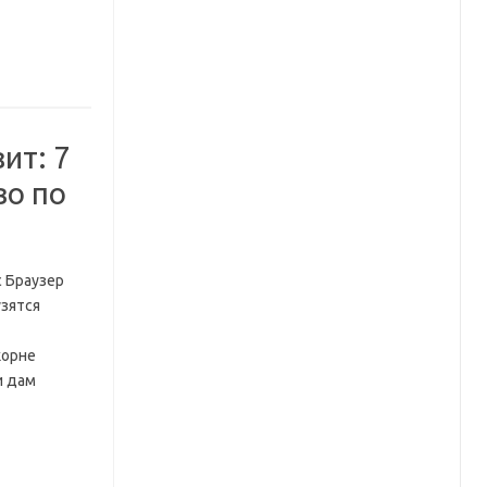
ит: 7
во по
с Браузер
узятся
корне
и дам