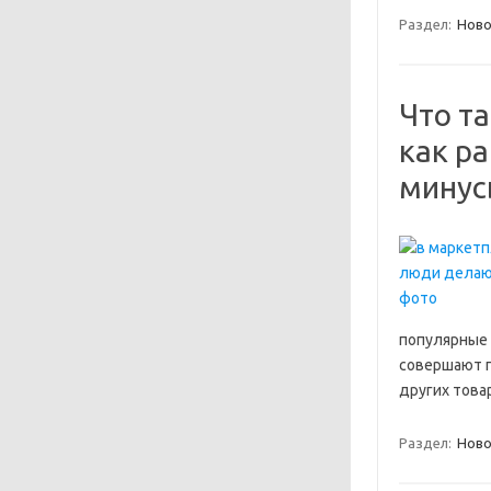
Раздел:
Ново
Что т
как р
минус
популярные 
совершают п
других това
Раздел:
Ново