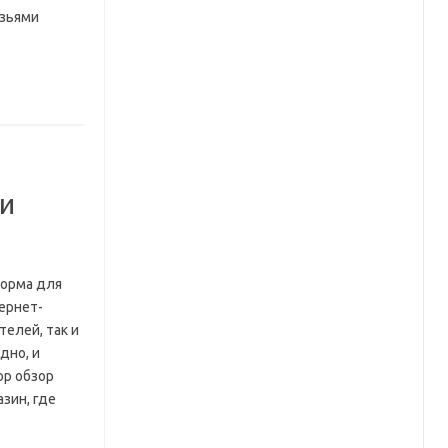
узьями
и
форма для
тернет-
телей, так и
дно, и
op обзор
зин, где