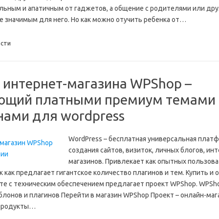
ьным и апатичным от гаджетов, а общение с родителями или др
е значимым для него. Но как можно отучить ребенка от…
сти
 интернет-магазина WPShop –
ющий платными премиум темами 
нами для wordpress
WordPress – бесплатная универсальная плат
создания сайтов, визиток, личных блогов, ин
магазинов. Привлекает как опытных пользова
к как предлагает гигантское количество плагинов и тем. Купить и о
те с техническим обеспечением предлагает проект WPShop. WPSh
блонов и плагинов Перейти в магазин WPShop Проект – онлайн-мага
продукты…