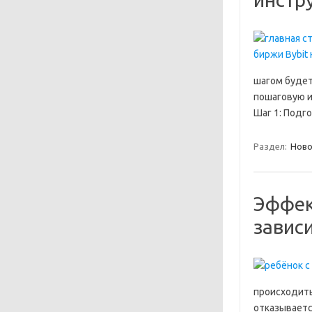
шагом будет
пошаговую и
Шаг 1: Подг
Раздел:
Ново
Эффек
завис
происходить
отказываетс