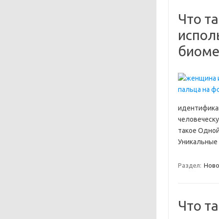
Что т
испол
биоме
идентифика
человеческу
такое Одной
Уникальные 
Раздел:
Ново
Что т