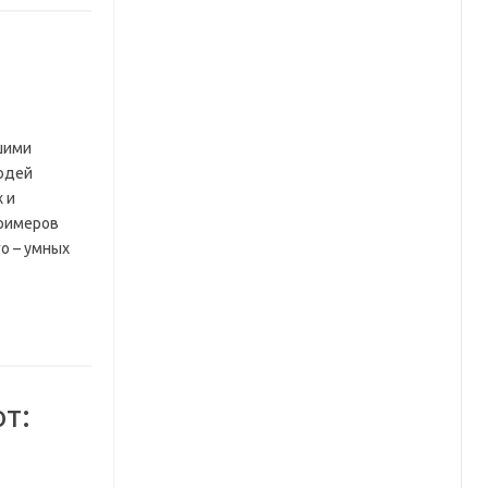
шими
людей
 и
примеров
о – умных
ют: