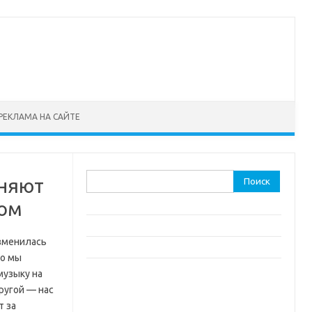
РЕКЛАМА НА САЙТЕ
Найти:
еняют
ром
изменилась
но мы
музыку на
ругой — нас
т за