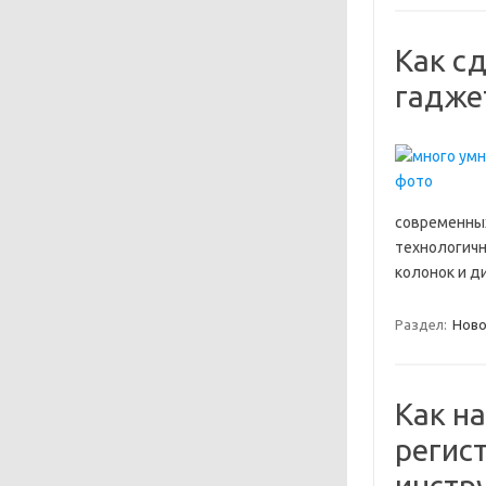
Как с
гадже
современных
технологичн
колонок и д
Раздел:
Ново
Как н
регис
инстр