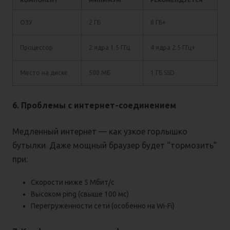
КОМПОНЕНТ
МИНИМУМ
РЕКОМЕНДУЕТСЯ
ОЗУ
2 ГБ
8 ГБ+
Процессор
2 ядра 1.5 ГГц
4 ядра 2.5 ГГц+
Место на диске
500 МБ
1 ГБ SSD
6. Проблемы с интернет-соединением
Медленный интернет — как узкое горлышко
бутылки. Даже мощный браузер будет “тормозить”
при:
Скорости ниже 5 Мбит/с
Высоком ping (свыше 100 мс)
Перегруженности сети (особенно на Wi-Fi)