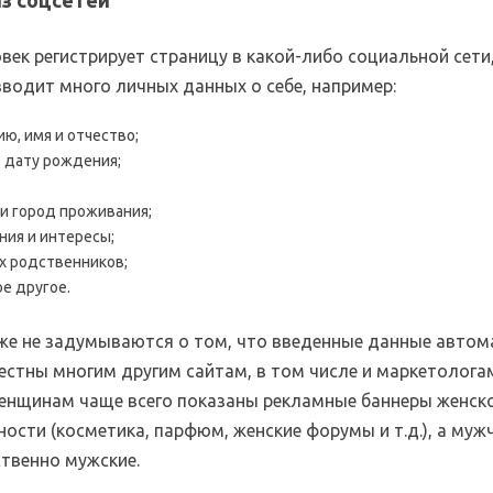
з соцсетей
век регистрирует страницу в какой-либо социальной сети
вводит много личных данных о себе, например:
ю, имя и отчество;
 дату рождения;
 и город проживания;
ния и интересы;
х родственников;
ое другое.
же не задумываются о том, что введенные данные автом
вестны многим другим сайтам, в том числе и маркетолога
енщинам чаще всего показаны рекламные баннеры женск
ости (косметика, парфюм, женские форумы и т.д.), а муж
твенно мужские.