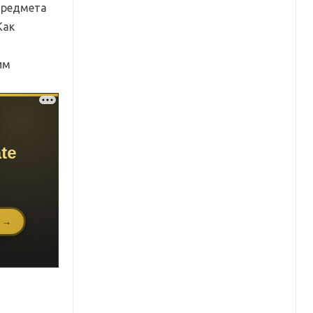
 предмета
Как
им