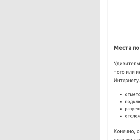
Места п
Удивитель
того или 
Интернету
отмето
подклю
разреш
отслеж
Конечно, о
полную ка