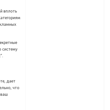
ой вплоть
 категориям
екламных
секретные
ю систему
”.
те, дает
ельно, что
 ваш