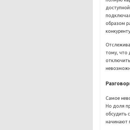
доступной 
подключалс
образом р
конкуренту
Отслежива
тому, что 
отключить,
невозможн
Разговор
Самое нев
Но доля пр
обсудить с
начинают 