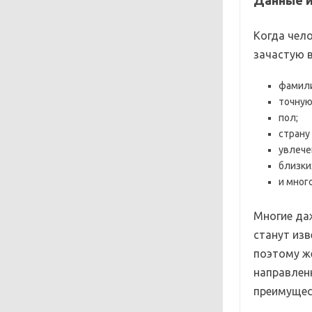
Данные и
Когда чело
зачастую 
фамили
точную
пол;
страну
увлече
близки
и мног
Многие да
станут из
поэтому ж
направленн
преимущес