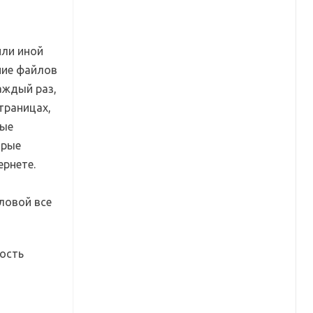
или иной
ение файлов
аждый раз,
траницах,
мые
орые
ернете.
ловой все
ность