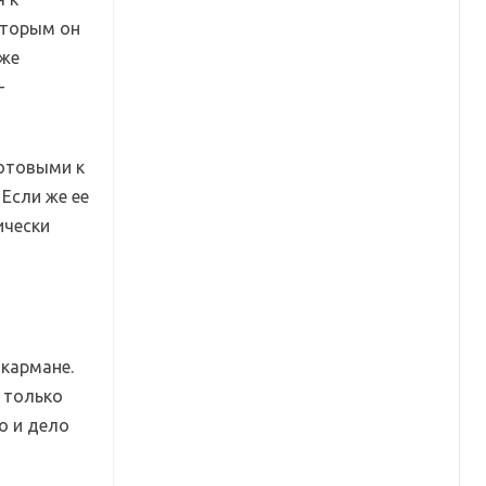
которым он
 же
-
готовыми к
Если же ее
ически
 кармане.
т только
о и дело