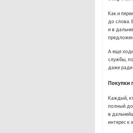
Как и пер
до слова. 
и в дальн
предложен
А еще ход
службы, п
даже ради
Покупки 
Каждый, кт
полный дос
в дальнейш
интерес к 