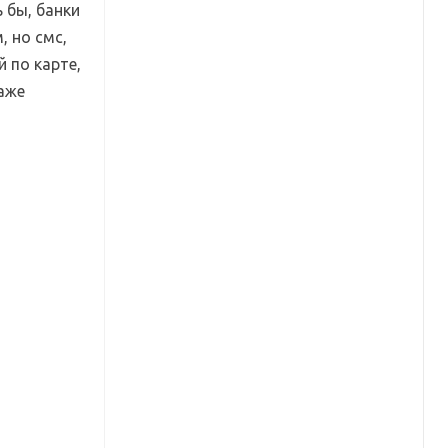
 бы, банки
 но смс,
 по карте,
аже