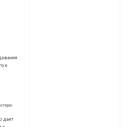
едования
го к
потери.
о дает
я к