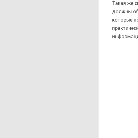
Такая же с
должны об
которые п
практичес
информаци