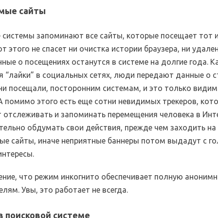
мые сайты
 системы запоминают все сайты, которые посещает тот 
от этого не спасет ни очистка истории браузера, ни удал
нные о посещениях останутся в системе на долгие года. К
я “лайки” в социальных сетях, люди передают данные о с
ни посещали, посторонним системам, и это только види
 А помимо этого есть еще сотни невидимых трекеров, кот
 отслеживать и запоминать перемещения человека в Инт
тельно обдумать свои действия, прежде чем заходить на
ые сайты, иначе неприятные баннеры потом выдадут с го
интересы.
ение, что режим инкогнито обеспечивает полную аноним
лям. Увы, это работает не всегда.
в поисковой системе