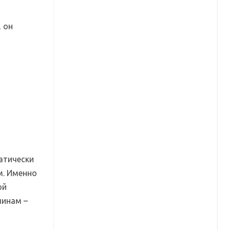
, он
атически
м. Именно
ой
чинам –