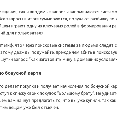
емещения, так и вводимые запросы запоминаются систем
Все запросы в итоге суммируются, получают разбивку по
ейшем играют одну из ключевых ролей в формировании р
ий для пользователя.
ит миф, что через поисковые системы за людьми следят 
оэтому дважды подумайте, прежде чем вбить в поискову
 шутки запрос “Как изготовить мину в домашних условиях
по бонусной карте
о делает покупки и получает начисления по бонусной кар
туп к списку своих покупок “Большому брату”. Не удивит
ем вам начнут предлагать то, что вы уже купили, так как
этим вещам уже был отмечен.