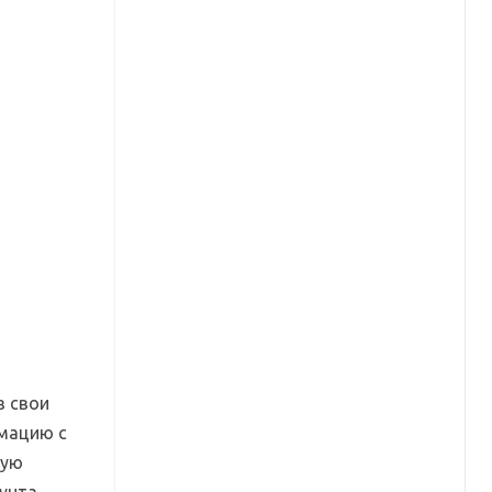
з свои
рмацию с
ную