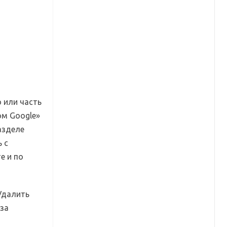
 или часть
ом Google»
азделе
 с
е и по
Удалить
 за