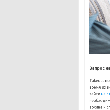
Запрос н
Takeout п
время их и
зайти
на с
необходим
архива и с