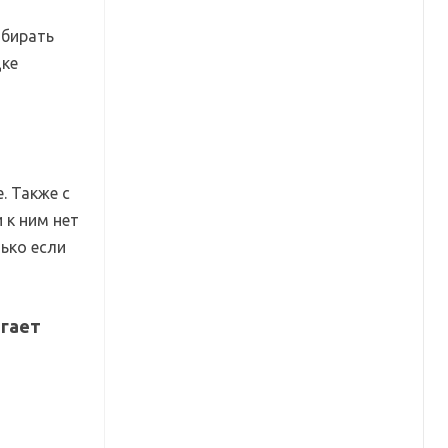
обирать
дке
. Также с
 к ним нет
лько если
агает