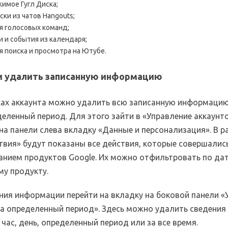
имое Гугл Диска;
ски из чатов Hangouts;
я голосовых команд;
и и события из календаря;
я поиска и просмотра на Ютубе.
и удалить записанную информацию
ках аккаунта можно удалить всю записанную информацию
деленный период. Для этого зайти в «Управление аккаунт
на панели слева вкладку «Данные и персонализация». В р
твия» будут показаны все действия, которые совершались
анием продуктов Google. Их можно отфильтровать по дат
му продукту.
ния информации перейти на вкладку на боковой панели «
за определенный период». Здесь можно удалить сведения
час, день, определенный период или за все время.