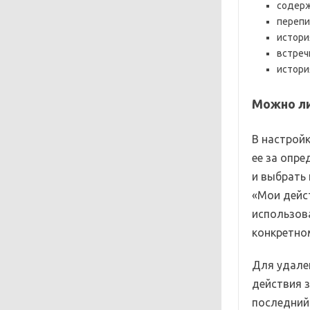
содерж
перепи
истори
встреч
истори
Можно л
В настрой
ее за опре
и выбрать 
«Мои дейс
использов
конкретно
Для удале
действия 
последний 