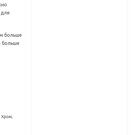
жно
 для
ем больше
м больше
л Хром;