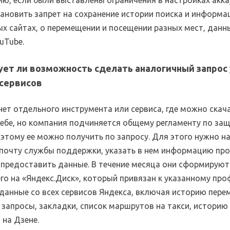
ю, если были выставлены ограничения в настройках акка
ановить запрет на сохранение истории поиска и информа
х сайтах, о перемещении и посещении разных мест, данн
uTube.
ет ли возможность сделать аналогичный запрос 
 сервисов
нет отдельного инструмента или сервиса, где можно скач
себе, но компания подчиняется общему регламенту по за
оэтому ее можно получить по запросу. Для этого нужно н
 почту службы поддержки, указать в нем информацию пр
 предоставить данные. В течение месяца они сформируют
го на «Яндекс.Диск», который привязан к указанному про
 данные со всех сервисов Яндекса, включая историю пере
 запросы, закладки, список маршрутов на такси, историю
 на Дзене.