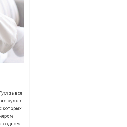
угл за все
того нужно
 с которых
змером
 на одном