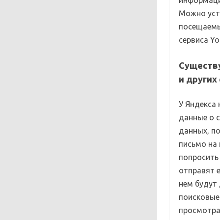
информаци
Можно уст
посещаемы
сервиса Yo
Существу
и других
У Яндекса 
данные о 
данных, п
письмо на
попросить
отправят е
нем будут
поисковые
просмотра