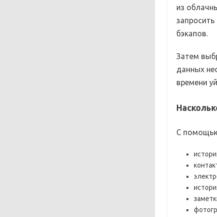
из облачны
запросить 
бэкапов.
Затем выб
данных не
времени уй
Наскольк
С помощью
истори
контак
электр
истори
заметк
фотогр