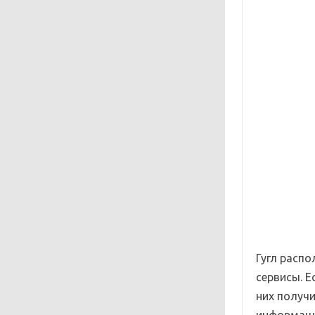
Гугл расп
сервисы. Е
них получ