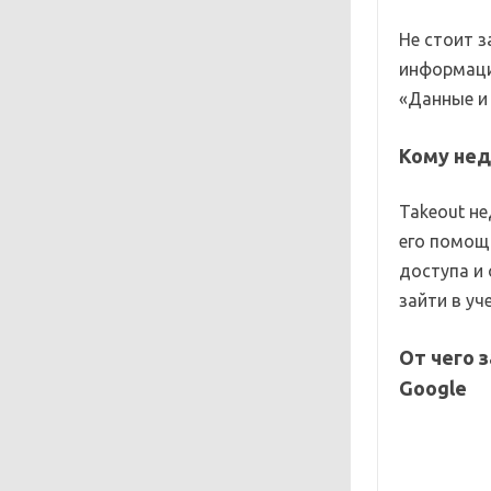
Не стоит 
информацию
«Данные и
Кому нед
Takeout не
его помощ
доступа и 
зайти в уч
От чего 
Google