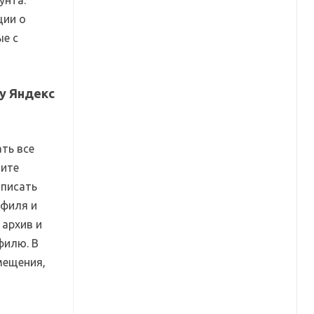
унта.
ции о
ые с
у Яндекс
ать все
щите
аписать
офиля и
 архив и
филю. В
мещения,