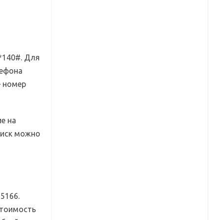
*140#. Для
лефона
– номер
ие на
оиск можно
5166.
Стоимость