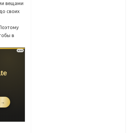
ыми вещами
до своих
 Поэтому
тобы в