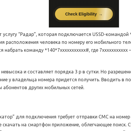
т услугу “Радар”, которая подключается USSD-командой 
ия расположения человека по номеру его мобильного те
я набрать команду *140*7ххххххххххх#, где 7ххххххххххх 
невысока и составляет порядка 3 р в сутки. Но разрешен
ние у владельца номера придется получить. Вводить в п
ы абонентов других мобильных сетей.
окатор” для подключения требует отправки СМС на номер 
 скачать на смартфон приложение, облегчающее поиск. 