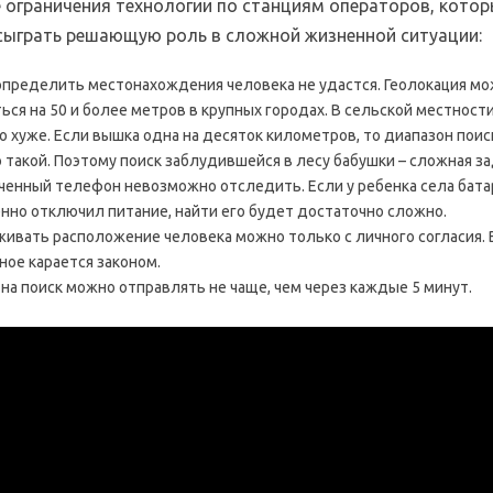
 ограничения технологии по станциям операторов, кото
сыграть решающую роль в сложной жизненной ситуации:
определить местонахождения человека не удастся. Геолокация м
ься на 50 и более метров в крупных городах. В сельской местност
о хуже. Если вышка одна на десяток километров, то диапазон пои
 такой. Поэтому поиск заблудившейся в лесу бабушки – сложная за
енный телефон невозможно отследить. Если у ребенка села батар
нно отключил питание, найти его будет достаточно сложно.
ивать расположение человека можно только с личного согласия. 
ное карается законом.
 на поиск можно отправлять не чаще, чем через каждые 5 минут.