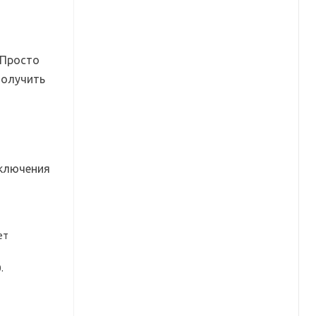
 Просто
получить
дключения
ет
.