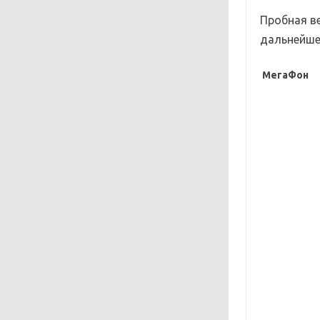
Пробная в
дальнейше
МегаФон