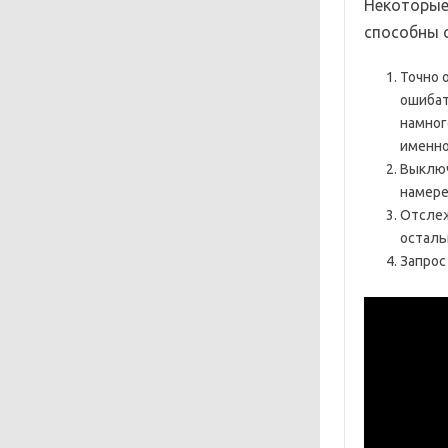
Некоторые
способны 
Точно 
ошибат
намног
именно
Выключ
намере
Отслеж
осталь
Запрос