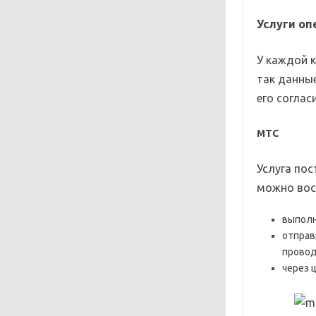
Услуги оп
У каждой 
так данны
его согласи
МТС
Услуга по
можно вос
выполн
отправ
провод
через 