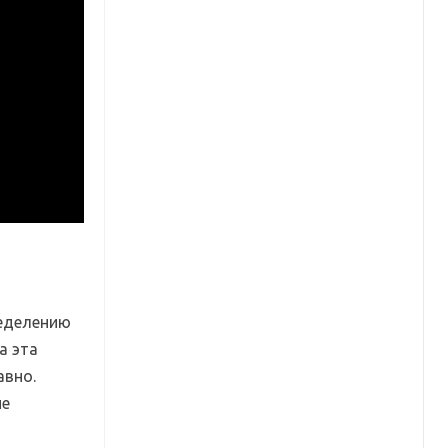
ределению
а эта
авно.
ие