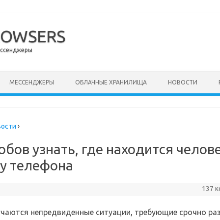
ROWSERS
ессенджеры
ержимому
МЕССЕНДЖЕРЫ
ОБЛАЧНЫЕ ХРАНИЛИЩА
НОВОСТИ
вости
›
обов узнать, где находится челов
у телефона
137 
учаются непредвиденные ситуации, требующие срочно ра