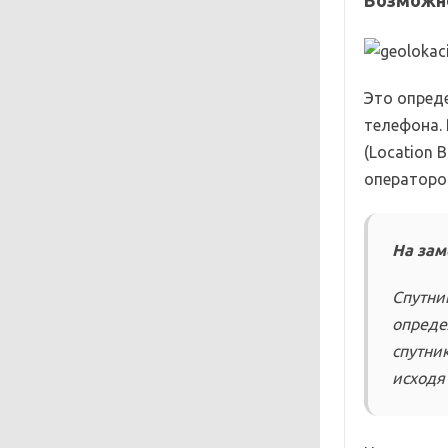
Возможн
Это опред
телефона.
(Location 
операторо
На зам
Спутни
опреде
спутни
исходя