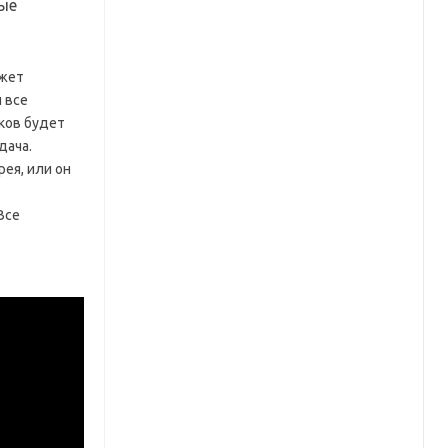
рые
ожет
и все
сков будет
дача.
ея, или он
Все