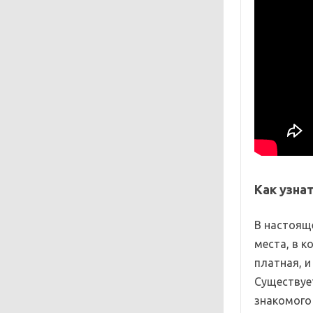
Как узна
В настоящ
места, в к
платная, и
Существуе
знакомого