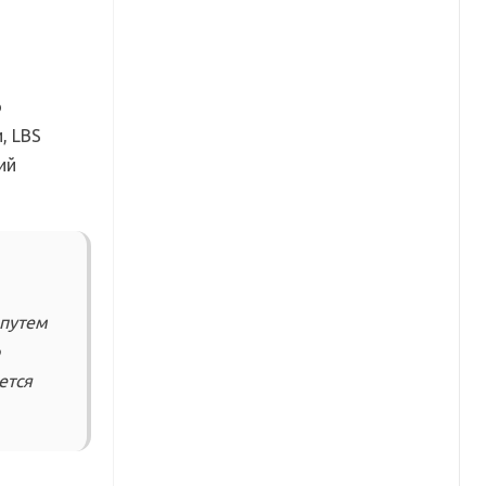
о
, LBS
ий
 путем
о
ется