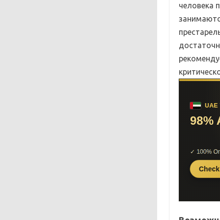
человека 
занимаютс
престарел
достаточно
рекоменду
критическо