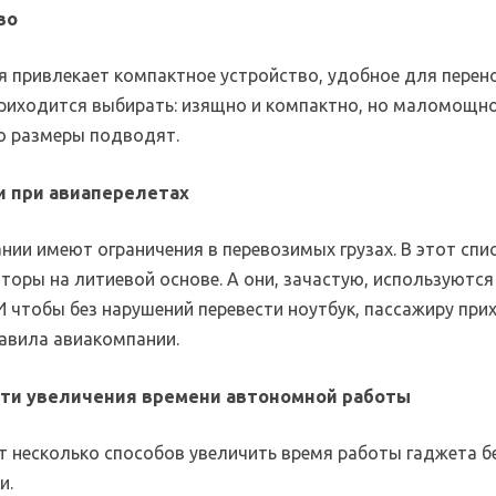
во
я привлекает компактное устройство, удобное для перено
риходится выбирать: изящно и компактно, но маломощн
о размеры подводят.
и при авиаперелетах
нии имеют ограничения в перевозимых грузах. В этот спи
торы на литиевой основе. А они, зачастую, используются
И чтобы без нарушений перевести ноутбук, пассажиру при
равила авиакомпании.
ути увеличения времени автономной работы
т несколько способов увеличить время работы гаджета б
и.