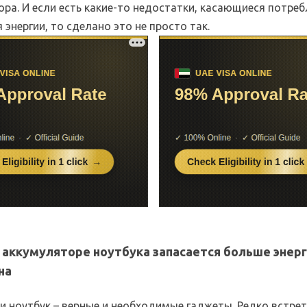
ра. И если есть какие-то недостатки, касающиеся потреб
 энергии, то сделано это не просто так.
 аккумуляторе ноутбука запасается больше энерг
на
и ноутбук – верные и необходимые гаджеты. Редко встре