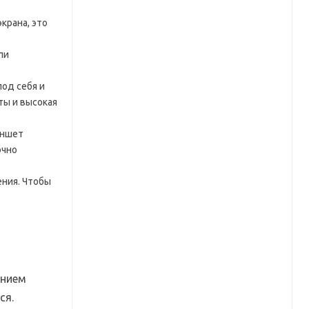
крана, это
ли
од себя и
ты и высокая
аншет
очно
ения. Чтобы
анием
ся.