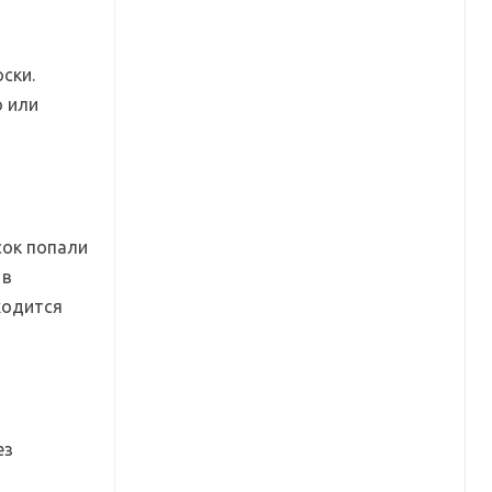
ски.
о или
сок попали
 в
ходится
ез