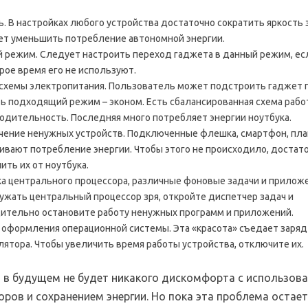
ь. В настройках любого устройства достаточно сократить яркость э
т уменьшить потребление автономной энергии.
 режим. Следует настроить переход гаджета в данный режим, ес
рое время его не используют.
схемы электропитания. Пользователь может подстроить гаджет п
ь подходящий режим – эконом. Есть сбалансированная схема рабо
одительность. Последняя много потребляет энергии ноутбука.
ение ненужных устройств. Подключенные флешка, смартфон, пл
ивают потребление энергии. Чтобы этого не происходило, достат
ить их от ноутбука.
ка центрального процессора, различные фоновые задачи и прилож
ружать центральный процессор зря, откройте диспетчер задач и
ительно остановите работу ненужных программ и приложений.
 оформления операционной системы. Эта «красота» съедает заряд
лятора. Чтобы увеличить время работы устройства, отключите их.
 в будущем не будет никакого дискомфорта с использов
ров и сохранением энергии. Но пока эта проблема остает