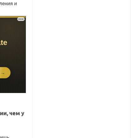
ления и
ии, чем у
тишь