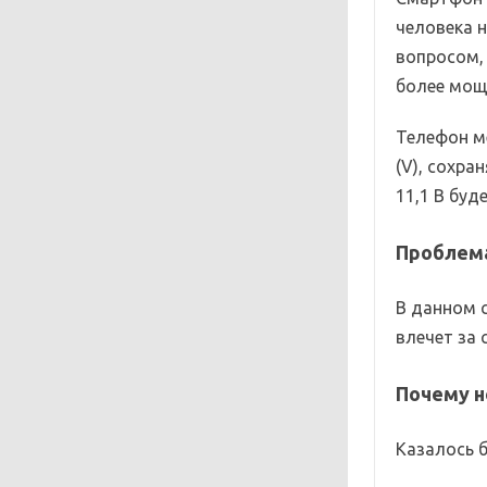
человека 
вопросом,
более мощ
Телефон ме
(V), сохра
11,1 В буд
Проблем
В данном с
влечет за
Почему н
Казалось б