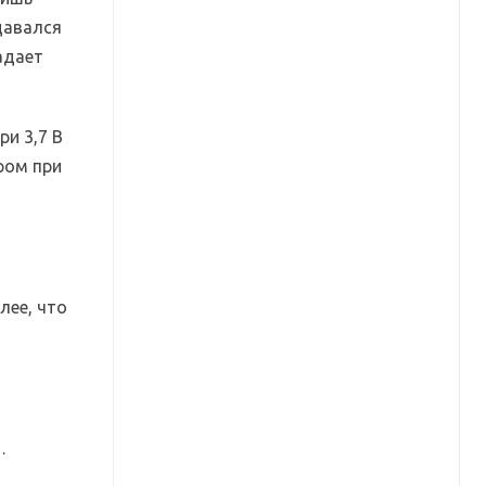
давался
адает
ри 3,7 В
ором при
лее, что
…