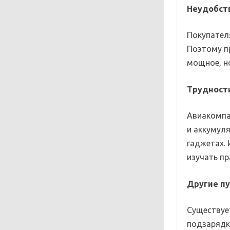
Неудобст
Покупател
Поэтому п
мощное, н
Трудност
Авиакомпа
и аккумуля
гаджетах. 
изучать п
Другие п
Существуе
подзарядк