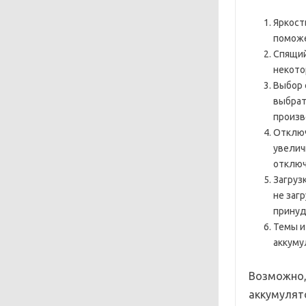
Яркост
поможе
Спящий
некото
Выбор 
выбрат
произв
Отключ
увелич
отключ
Загруз
не заг
принуд
Темы и
аккуму
Возможно,
аккумулято