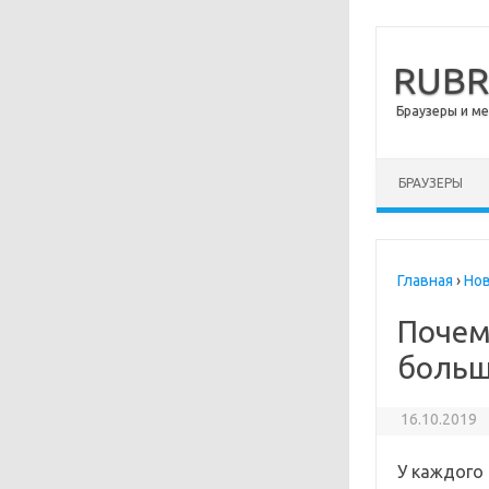
RUB
Браузеры и м
Перейти к сод
БРАУЗЕРЫ
Главная
›
Но
Почем
больш
16.10.2019
У каждого