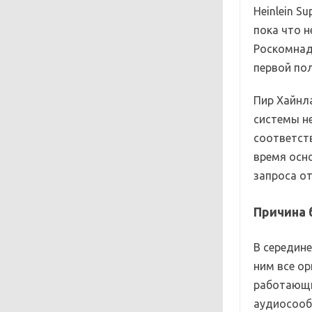
Heinlein S
пока что н
Роскомнад
первой пол
Пир Хайнла
системы не
соответст
время осн
запроса о
Причина 
В середине
ним все о
работающи
аудиосооб