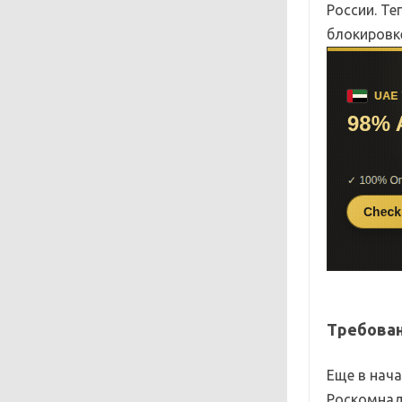
России. Те
блокировке
Требован
Еще в нач
Роскомнад