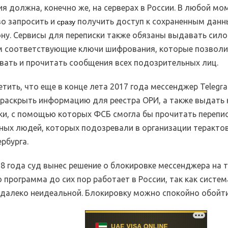
я должна, конечно же, на серверах в России. В любой м
во запросить и
получить доступ к сохраненным данн
сразу
ону. Сервисы для переписки также обязаны выдавать сил
м соответствующие ключи шифрования, которые позвол
вать и прочитать сообщения всех подозрительных лиц.
тить, что еще в конце лета 2017 года мессенджер Telegr
 раскрыть информацию для реестра ОРИ, а также выдать
и, с помощью которых ФСБ смогла бы прочитать перепи
ных людей, которых подозревали в организации терактов
рбурга.
18 года суд вынес решение о блокировке мессенджера на 
 программа до сих пор работает в России, так как систем
 далеко неидеальной. Блокировку можно спокойно обойти