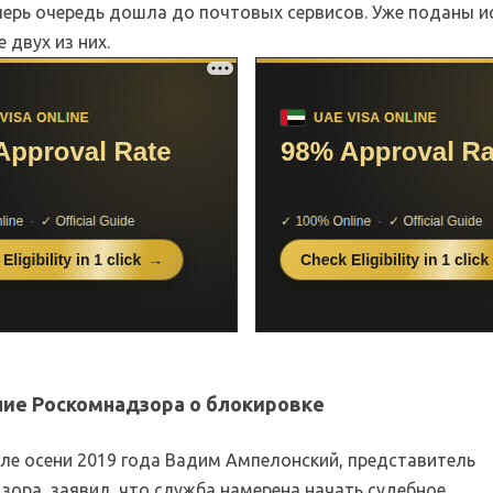
перь очередь дошла до почтовых сервисов. Уже поданы ис
 двух из них.
ие Роскомнадзора о блокировке
але осени 2019 года Вадим Ампелонский, представитель
зора, заявил, что служба намерена начать судебное