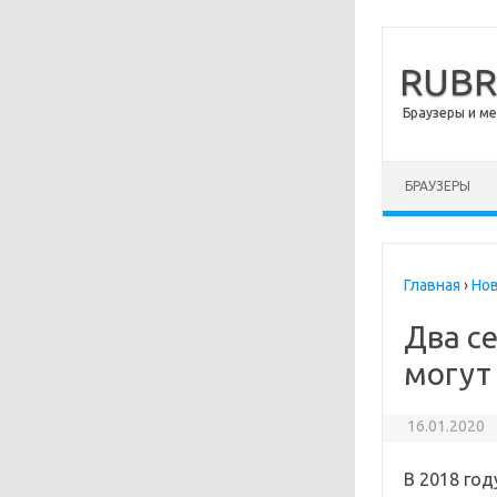
RUB
Браузеры и м
Перейти к сод
БРАУЗЕРЫ
Главная
›
Но
Два с
могут
16.01.2020
В 2018 го