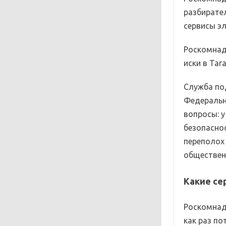
разбирател
сервисы эл
Роскомнад
иски в Таг
Служба под
Федеральн
вопросы: 
безопаснос
переполох
обществен
Какие се
Роскомнадз
как раз п