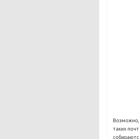
Возможно,
таких почт
собираютс