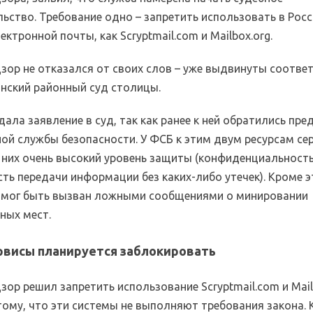
ьство. Требование одно – запретить использовать в Росс
ектронной почты, как Scryptmail.com и Mailbox.org.
зор не отказался от своих слов – уже выдвинуты соотв
анский районный суд столицы.
ала заявление в суд, так как ранее к ней обратились пр
ой службы безопасности. У ФСБ к этим двум ресурсам се
у них очень высокий уровень защиты (конфиденциальность
ть передачи информации без каких-либо утечек). Кроме э
 мог быть вызван ложными сообщениями о минировании
ных мест.
рвисы планируется заблокировать
ор решил запретить использование Scryptmail.com и Mail
отому, что эти системы не выполняют требования закона.