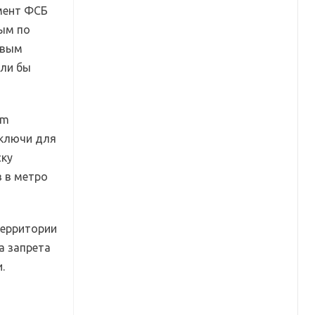
омент ФСБ
ым по
овым
или бы
am
 ключи для
ску
 в метро
территории
а запрета
.