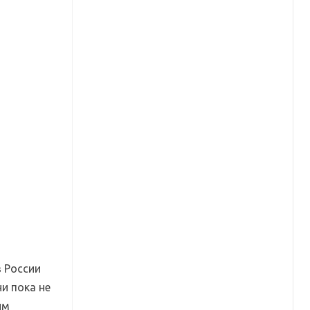
в России
ни пока не
им