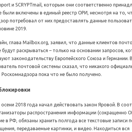
upport и SCRYPTmail, которым они соответственно принад
е были включены в единый реестр ОРИ, несмотря на то, ч
зор потребовал от них предоставлять данные пользоват
овине 2019.
йн, глава Mailbox.org, заявил, что данные клиентов почт
 будут раскрываться – только на основании запросов, к
вуют законодательству Европейского Союза и Германии. В
ователь почтовой системы сказал, что никакого официал
т Роскомнадзора пока что не было получено.
блокировки
 осени 2018 года начал действовать закон Яровой. В соо
рганизаторы распространения информации (сокращенно О
е в РФ, обязаны хранить полгода все текстовые записи п
щения, передаваемые картинки, и видео. Находиться вся