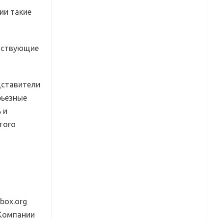
ии такие
етствующие
едставители
рьезные
 и
того
box.org
 Компании