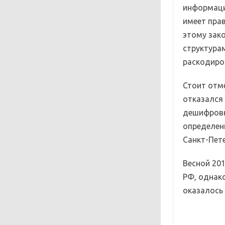
информаци
имеет пра
этому зак
структура
раскодиро
Стоит отме
отказался
дешифровк
определен
Санкт-Пете
Весной 20
РФ, однако
оказалось