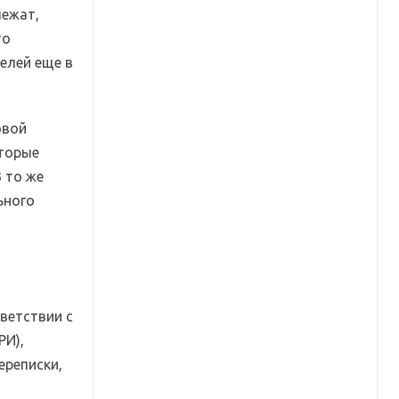
лежат,
то
елей еще в
овой
оторые
 то же
ьного
тветствии с
РИ),
ереписки,