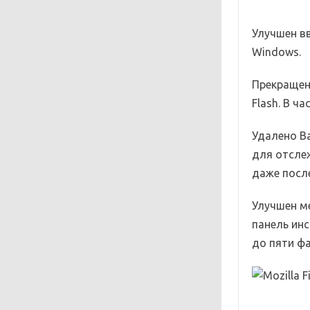
Улучшен в
Windows.
Прекращен
Flash. В ча
Удалено Ba
для отсле
даже после
Улучшен ме
панель инс
до пяти фа