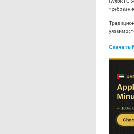
(WebRTC Sc
требование
Традицион
уязвимост
Скачать M