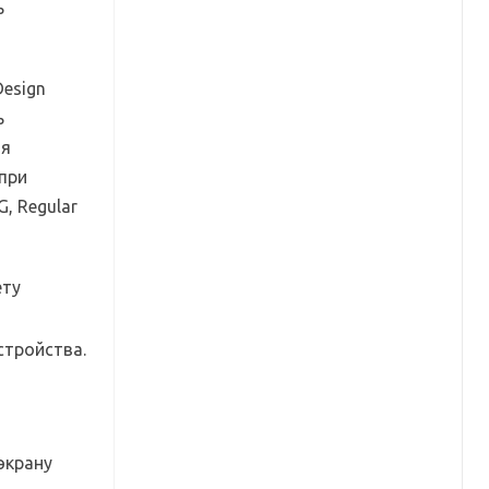
ь
Design
ь
ая
 при
, Regular
стройства.
экрану