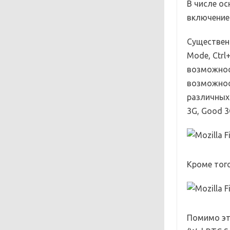
В числе о
включение 
Существен
Mode, Ctrl
возможнос
возможнос
различных 
3G, Good 3G
Кроме тог
Помимо эт