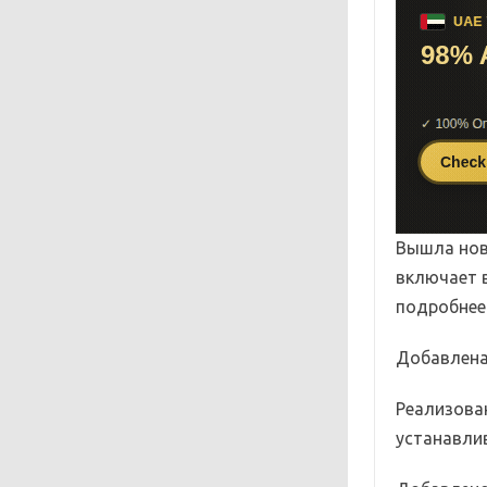
Вышла нова
включает в
подробнее
Добавлена
Реализован
устанавлив