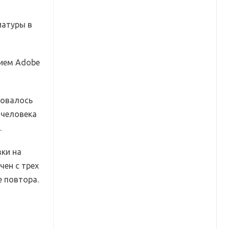
иатуры в
нием Adobe
зовалось
 человека
.
зки на
чен с трех
е повтора.