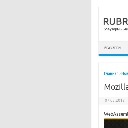
RUB
Браузеры и м
Перейти к сод
БРАУЗЕРЫ
Главная
›
Но
Mozill
07.03.2017
WebAssembl