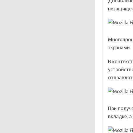
Добавлено
незащищен
Многопроц
экранами.
В контекс
устройство
отправлят
При получе
вкладке, 