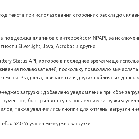
вод текста при использовании сторонних раскладок клав
а поддержка плагинов с интерфейсом NPAPI, за исключе
стности Silverlight, Java, Acrobat и другие.
ttery Status API, которое в последнее время чаще исполь
живания пользователей, поскольку позволяло вычислять
 смены IP-адреса, юзерагента и других публичных данных
неджер загрузки: добавлено уведомление при сбое загру
трументов, быстрый доступ к последним загрузкам увели
йлов, также увеличились кнопки для отмены загрузки и е