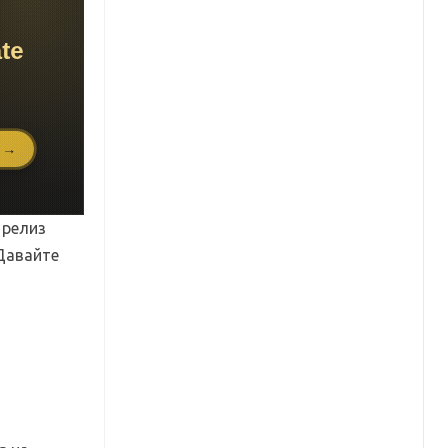
 релиз
 Давайте