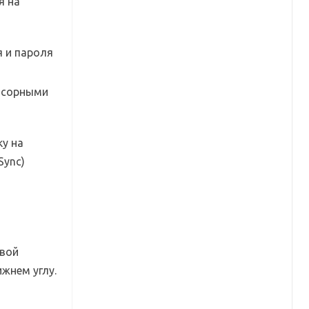
я на
нсорными
ку на
Sync)
овой
жнем углу.