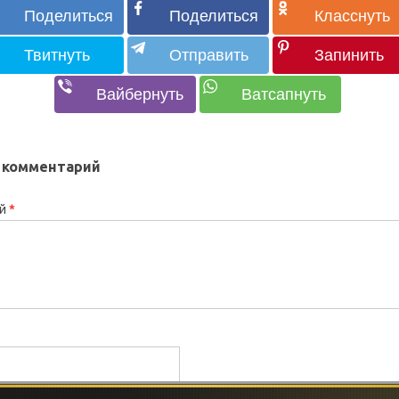
 комментарий
ий
*