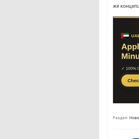
же концепц
Раздел:
Ново