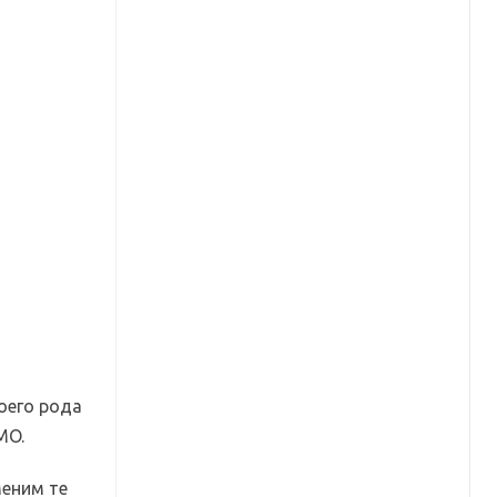
оего рода
MO.
меним те