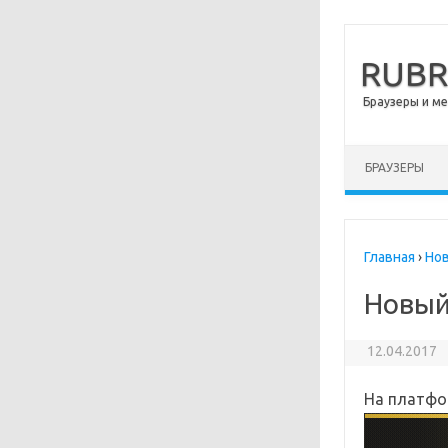
RUB
Браузеры и м
Перейти к сод
БРАУЗЕРЫ
Главная
›
Но
Новый
12.04.2017
На платфо