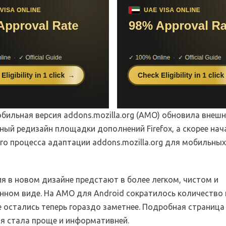
бильная версия addons.mozilla.org (AMO) обновила внешн
ный редизайн площадки дополнений Firefox, а скорее на
го процесса адаптации addons.mozilla.org для мобильны
я в новом дизайне предстают в более легком, чистом и
нном виде. На AMO для Android сократилось количество 
е остались теперь гораздо заметнее. Подробная страница
я стала проще и информативней.