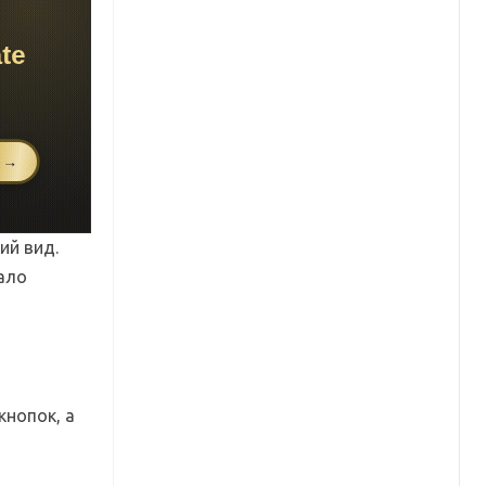
ий вид.
чало
х
кнопок, а