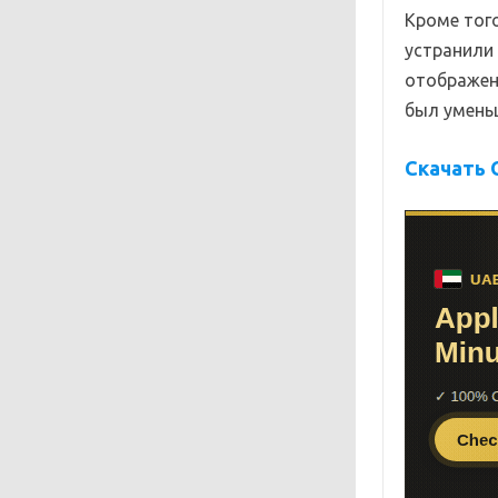
Кроме того
устранили 
отображен
был умень
Скачать 