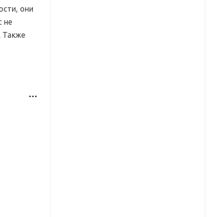
ости, они
с не
. Также