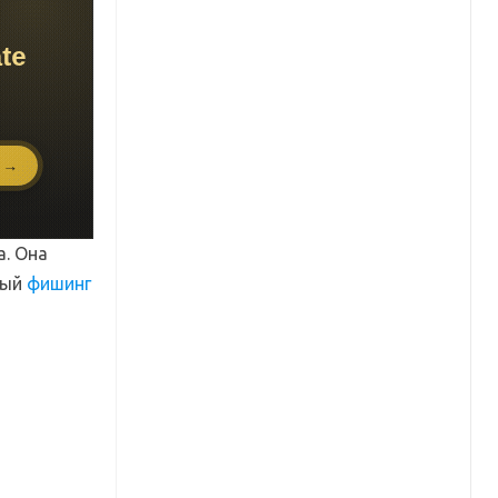
а. Она
ный
фишинг