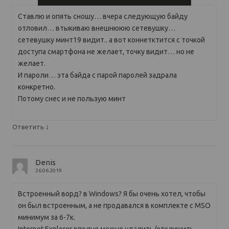
Ставлю и опять сношу… вчера следующую байду
отловил… втыкиваю внешнююю сетевушку…
сетевушку минт19 видит.. а вот коннетктится с точкой
доступа смартфона не желает, точку видит… но не
желает.
И пароли… эта байда с парой паролей задрала
конкретно.
Потому снес и не пользую минт
↓
Ответить
Denis
26.06.2019
Встроенный ворд? в Windows? Я бы очень хотел, чтобы
он был встроенным, а не продавался в комплекте c MSO
минимум за 6-7к.
Internet Explorer вполне можно удалить/отключить –