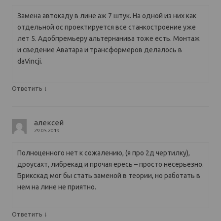
Замена автокаду в лине аж 7 штук. На одной из них как
отдельной ос проектируется все станкостроение уже
лет 5. Адобпремьеру альтернанива тоже есть. Монтаж
и сведение Аватара и трансформеров делалось в
daVincji.
↓
Ответить
алексей
29.05.2019
Полноценного нет к сожалению, (я про 2д чертилку),
дроусахт, либрекад и прочая ересь – просто несерьезно.
Брикскад мог бы стать заменой в теории, но работать в
нем на лине не приятно.
↓
Ответить