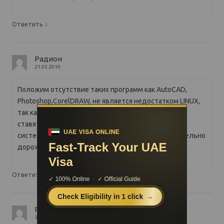
↓
Ответить
Радион
21.05.2019
Положим отсутствие таких программ как AutoCAD,
Photoshop,CorelDRAW, не является недостатком LINUX,
так как профессиональные программы однозначно
ставятся на четко определенную операционную
систему и применительно к виндовс стоят значительно
дороже самой операционной системы.
↓
Ответить
Ринат
31.05.2019