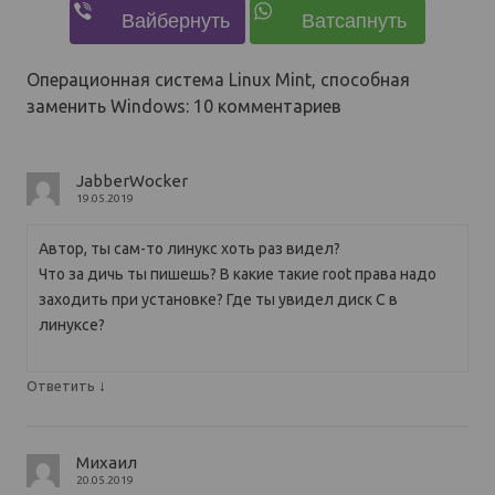
Операционная система Linux Mint, способная
заменить Windows
: 10 комментариев
JabberWocker
19.05.2019
Автор, ты сам-то линукс хоть раз видел?
Что за дичь ты пишешь? В какие такие root права надо
заходить при установке? Где ты увидел диск С в
линуксе?
↓
Ответить
Михаил
20.05.2019