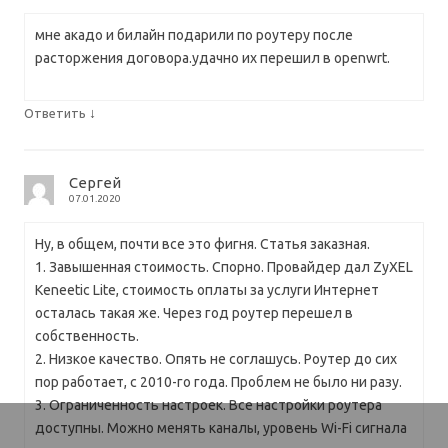
мне акадо и билайн подарили по роутеру после
расторжения договора.удачно их перешил в openwrt.
↓
Ответить
Сергей
07.01.2020
Ну, в общем, почти все это фигня. Статья заказная.
1. Завышенная стоимость. Спорно. Провайдер дал ZyXEL
Keneetic Lite, стоимость оплаты за услуги Интернет
осталась такая же. Через год роутер перешел в
собственность.
2. Низкое качество. Опять не соглашусь. Роутер до сих
пор работает, с 2010-го года. Проблем не было ни разу.
3. Ограниченность настроек. Все настройки роутера
доступны. Можно менять каналы, уровень Wi-Fi сигнала