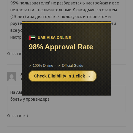
95% пользователей не разбирается в настройках и все
нежостатки – незначительные. Я сисадмин со стажем
(25 лет) и за два года как пользуюсь интернетом и
роутером провайдера – ни разу не менял настройки и
все устраивает. Интернет быстрый, стабильный, а
настраивать роутер на 50 гостей мне не надо
↓
Ответить
лекс
12.01.2020
На Авито цена б/у роутера 300-500 рублей. Не надо
брать у провайдера
↓
Ответить