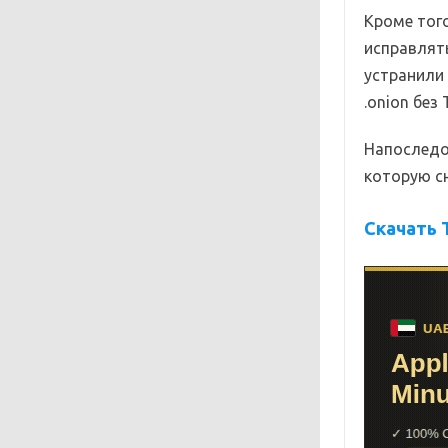
Кроме того
исправлять
устранили
.onion без
Напоследо
которую с
Скачать 