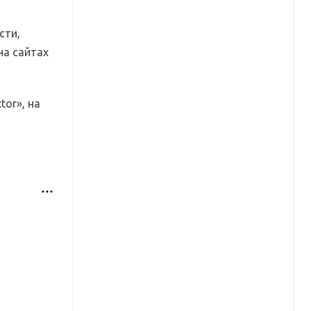
сти,
на сайтах
or», на