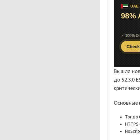
Вышла нова
до 52.3.0 
критически
Основные 
Tor до 
HTTPS-
NoScrip