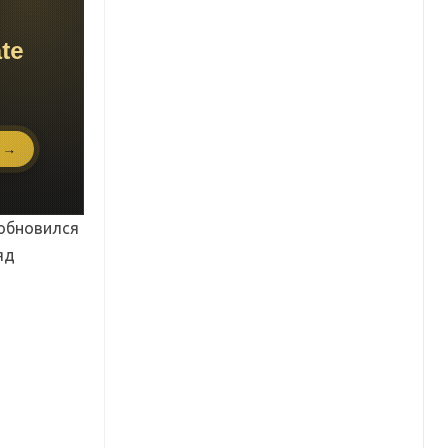
 обновился
яд