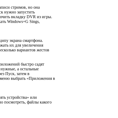
писи стримов, но она
ск нужно запустить
ючить вкладку DVR из игры.
жать Windows+G Sings,
ципу экрана смартфона.
зжать их для увеличения
несколько вариантов жестов
иложений быстро садят
 нужные, а остальные
ез Пуск, затем в
 меню выбрать «Приложения в
ять устройства» или
о посмотреть, файлы какого