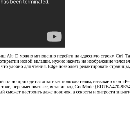
виш Alt+D можно мгновенно перейти на адресную строку, Ctrl+T
ткрытии новой вкладки, нужно нажать на изображение человечка
, что удобно для чтения. Edge позволяет редактировать страниц
й точно пригодится опытным пользователям, называется он «Ре
 столе, переименовать ее, вставив код GodMode.{ED7BA470-8E5
ый сможет настроить даже новичок, а секреты и хитрости значит