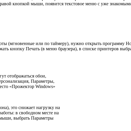
 правой кнопкой мыши, появится текстовое меню с уже знакомы
ты (мгновенные или по таймеру), нужно открыть программу Нож
ь кнопку Печать (в меню браузера), в списке принтеров выбрать
ут отображаться обои,
ерсонализация, Параметры,
вместо «Прожектор Windows»
она), это снижает нагрузку на
работы: в свободном месте на
 мыши, выбрать Параметры