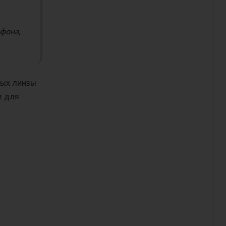
фона,
ных линзы
м для