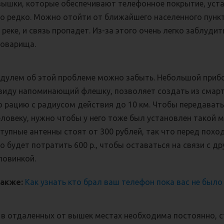
вышки, которые обеспечивают телефонное покрытие, уст
о редко. Можно отойти от ближайшего населенного пункта
 реке, и связь пропадет. Из-за этого очень легко заблудит
товарища.
дулем об этой проблеме можно забыть. Небольшой прибо
виду напоминающий флешку, позволяет создать из смар
 рацию с радиусом действия до 10 км. Чтобы передавать
ловеку, нужно чтобы у него тоже был установлен такой 
тупные антенны стоят от 300 рублей, так что перед пох
 будет потратить 600 р., чтобы оставаться на связи с д
ловинкой.
также:
Как узнать кто брал ваш телефон пока вас не было
ь в отдаленных от вышек местах необходима постоянно, 