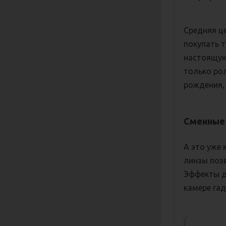
Средняя ц
покупать 
настоящую
только ро
рождения,
Сменные 
А это уже
линзы позв
Эффекты д
камере га