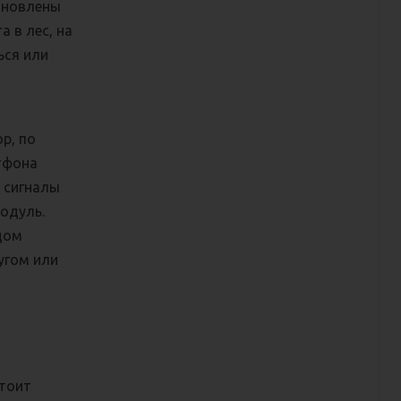
ановлены
 в лес, на
ься или
р, по
тфона
 сигналы
модуль.
одом
ругом или
стоит