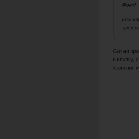
Факт!
Есть к
так и 
Самый про
и клипсу, 
хранения м