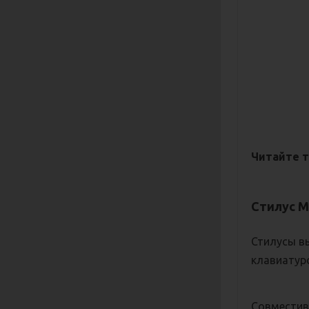
Читайте 
Стилус M
Стилусы в
клавиатуро
Совместив 