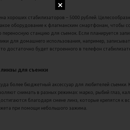
ена хороших стабилизаторов – 5000 рублей. Целесообраз
такое оборудование к флагманским смартфонам, чтобы с
 переносную станцию для съемок. Если планируется зап
лики для домашнего использования, например, записыват
 то достаточно будет встроенного в телефон стабилизат
линзы для съемки
 куда более бюджетный аксессуар для любителей съемки. 
оляют снимать в разных режимах: марко, рыбий глаз, ка
остигаются благодаря смене линз, которые крепятся к в
джета при помощи небольшого зажима.