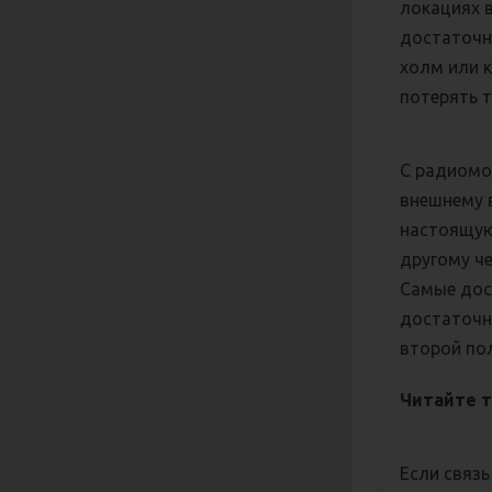
локациях 
достаточн
холм или к
потерять 
С радиомо
внешнему 
настоящую
другому че
Самые дос
достаточно
второй по
Читайте 
Если связ