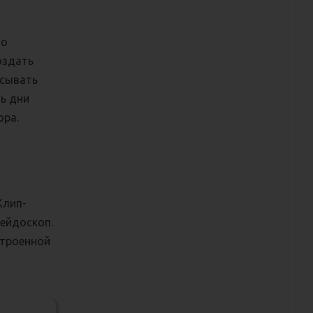
но
оздать
исывать
ь дни
ора.
Клип-
лейдоскоп.
строенной