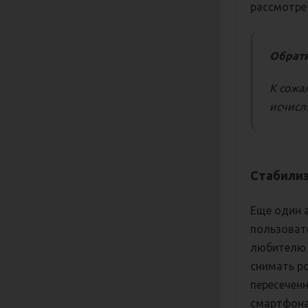
рассмотре
Обрат
К сожа
исчисля
Стабили
Еще один 
пользоват
любителю 
снимать ро
пересечен
смартфона