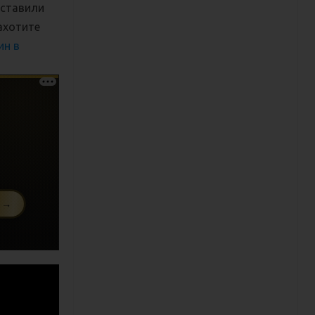
оставили
ахотите
ин в