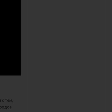
 с тем,
ородов