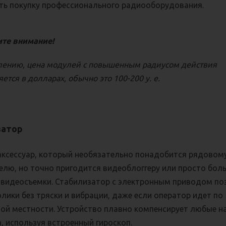
ть покупку профессионального радиооборудования.
ите внимание!
лению, цена модулей с повышенным радиусом действия
ется в долларах, обычно это 100-200 у. е.
затор
аксессуар, который необязательно понадобится рядовом
елю, но точно пригодится видеоблоггеру или просто бо
видеосъемки. Стабилизатор с электронным приводом по
лики без тряски и вибрации, даже если оператор идет по
ной местности. Устройство плавно компенсирует любые 
, используя встроенный гироскоп.