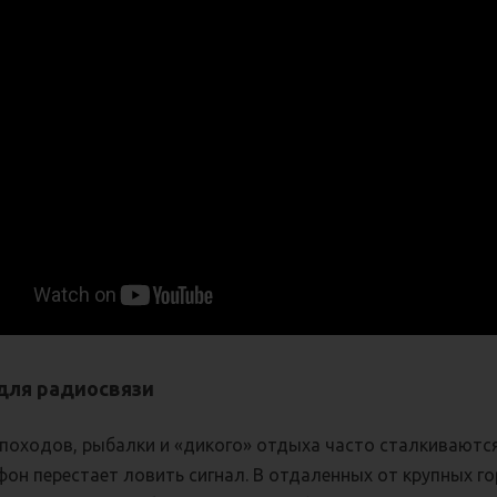
для радиосвязи
походов, рыбалки и «дикого» отдыха часто сталкиваются
фон перестает ловить сигнал. В отдаленных от крупных г