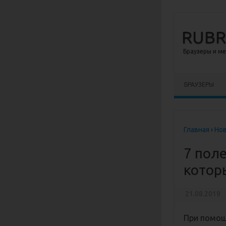
RUB
Браузеры и м
Перейти к сод
БРАУЗЕРЫ
Главная
›
Но
7 пол
котор
21.08.2019
При помощ