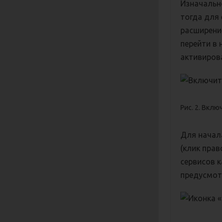
Изначальн
тогда для
расширение
перейти в 
активиров
Рис. 2. Вкл
Для начал
(клик пра
сервисов 
предусмот