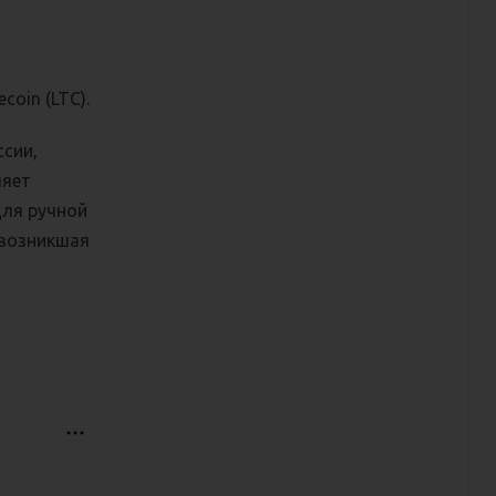
coin (LTC).
ссии,
ляет
для ручной
 возникшая