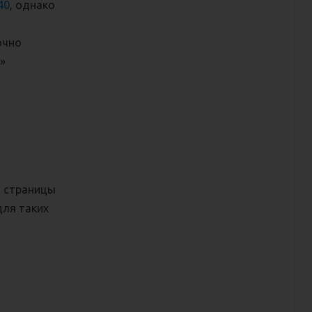
40
, однако
очно
я»
ю страницы
для таких