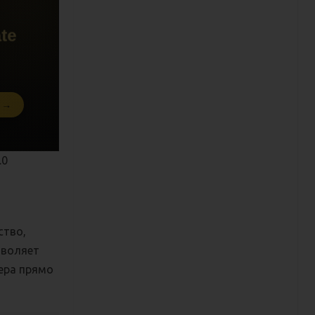
.0
ство,
зволяет
зера прямо