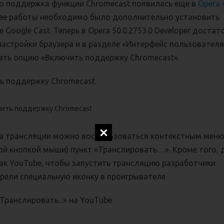
о поддержка функции Chromecast появилась еще в
Opera 
 ее работы необходимо было дополнительно установить
 Google Cast. Теперь в Opera 50.0.2753.0 Developer достат
настройки браузера и в разделе «Интерфейс пользовател
ать опцию «Включить поддержку Chromecast».
ючить поддержку Chromecast
а трансляции можно воспользоваться контекстным мен
вой кнопкой мыши) пункт «Транслировать…». Кроме того, 
как YouTube, чтобы запустить трансляцию разработчики
рели специальную иконку в проигрывателе.