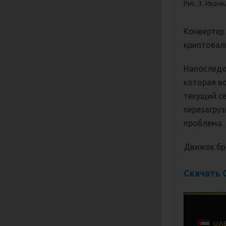
Рис. 3. Ико
Конвертер
криптовалют
Напоследо
которая во
текущий с
перезагру
проблема.
Движок бра
Скачать 