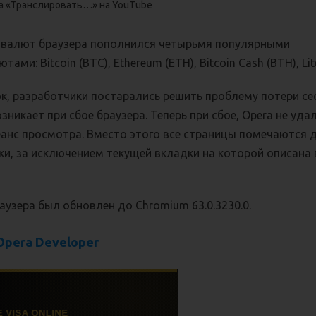
нка «Транслировать…» на YouTube
 валют браузера пополнился четырьмя популярными
ами: Bitcoin (BTC), Ethereum (ETH), Bitcoin Cash (BTH), Lite
к, разработчики постарались решить проблему потери се
зникает при сбое браузера. Теперь при сбое, Opera не уда
еанс просмотра. Вместо этого все страницы помечаются 
зки, за исключением текущей вкладки на которой описана
узера был обновлен до Chromium 63.0.3230.0.
Opera Developer