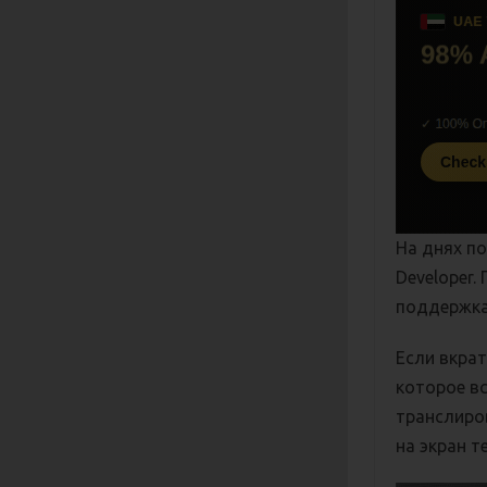
На днях по
Developer.
поддержка
Если вкра
которое вс
транслиров
на экран т