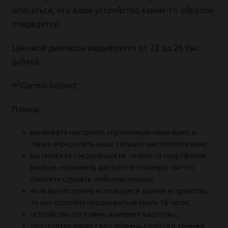
опасаться, что ваше устройство каким-то образом
повредится.
Ценовой диапазон варьируется от 22 до 26 тыс.
рублей.
Плюсы:
вы можете настроить спутниковую навигацию, а
также определить ваше текущее местоположение;
вы сможете соединяться не только со смартфоном
вообще, но и иметь доступ к его плееру, так что
сможете слушать любимую музыку;
если вы постоянно используете данное устройство,
то оно способно продержаться около 16 часов;
устройство постоянно измеряет ваш пульс;
часы контролируют ваш уровень стресса в течение