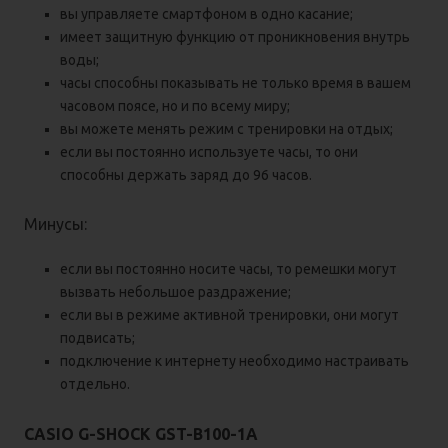
вы управляете смартфоном в одно касание;
имеет защитную функцию от проникновения внутрь
воды;
часы способны показывать не только время в вашем
часовом поясе, но и по всему миру;
вы можете менять режим с тренировки на отдых;
если вы постоянно используете часы, то они
способны держать заряд до 96 часов.
Минусы:
если вы постоянно носите часы, то ремешки могут
вызвать небольшое раздражение;
если вы в режиме активной тренировки, они могут
подвисать;
подключение к интернету необходимо настраивать
отдельно.
CASIO G-SHOCK GST-B100-1A