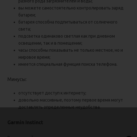
разного рода загрязнителей и воды;
вы можете самостоятельно контролировать заряд
батареи;
батарея способна подпитываться от солнечного
света;
подсветка одинаково светлая как при дневном
освещении, так и в помещении;
часы способны показывать не только местное, но и
мировое время;
имеется специальная функция поиска телефона.
Минусы:
отсутствует доступ к интернету;
довольно массивные, поэтому первое время могут
доставлять определенные неудобства.
Garmin Instinct