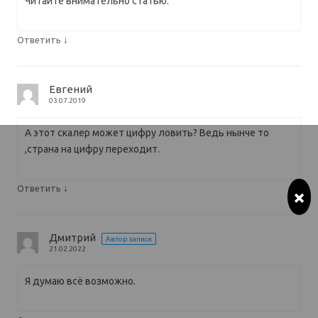
Читайте внимательно статью.
↓
Ответить
Евгений
03.07.2019
А этот скалер может цифру ловить? Ведь нынче то
,страна на цифру переходит.
↓
Ответить
×
Дмитрий
Автор записи
21.02.2022
Я думаю всё возможно.