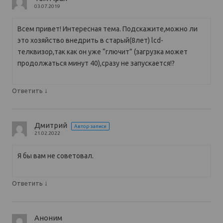
03.07.2019
Всем привет! Интересная тема. Подскажите,можно ли
это хозяйство внедрить в старый(8лет) lcd-
телквизор,так как он уже “глючит” (загрузка может
продолжаться минут 40),сразу не запускается!?
↓
Ответить
Дмитрий
Автор записи
21.02.2022
Я бы вам не советовал.
↓
Ответить
Аноним