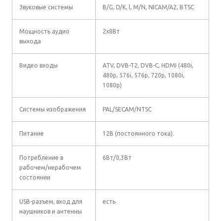
Звуковые системы
B/G, D/K, l, M/N, NICAM/A2, BTSC
Мощность аудио
2х8Вт
выхода
Видео входы
ATV, DVB-T2, DVB-C, HDMI (480i,
480p, 576i, 576p, 720p, 1080i,
1080p)
Системы изображения
PAL/SECAM/NTSC
Питание
12В (постоянного тока).
Потребление в
6Вт/0,3Вт
рабочем/нерабочем
состоянии
USB-разъем, вход для
есть
наушников и антенны