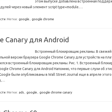
этом выпуске добавлена встроенная поддер
модулей через новый элемент script type=module.…
сти
Метки:
google
,
google chrome
e Canary для Android
Встроенный блокировщик рекламы. В свежей
льной версии браузера Google Chrome Canary для устройств на пл
вился встроенный блокировщик рекламы. Рис. 1. Встроенный блок
oogle Chrome Canary для Android Напомню, что первые слухи об эти
oogle были опубликованы в Wall Street Journal еще в апреле этого 
м,…
сти
Метки:
ads
,
google
,
google chrome canary