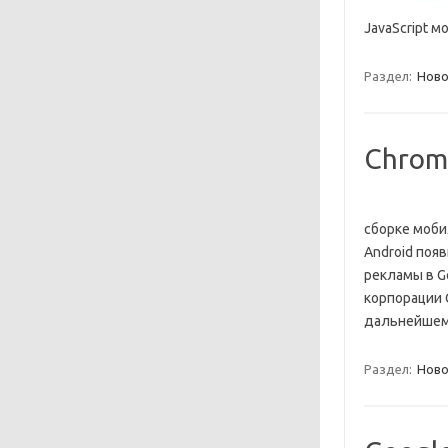
JavaScript 
Раздел:
Ново
Chrom
сборке моби
Android поя
рекламы в G
корпорации G
дальнейше
Раздел:
Ново