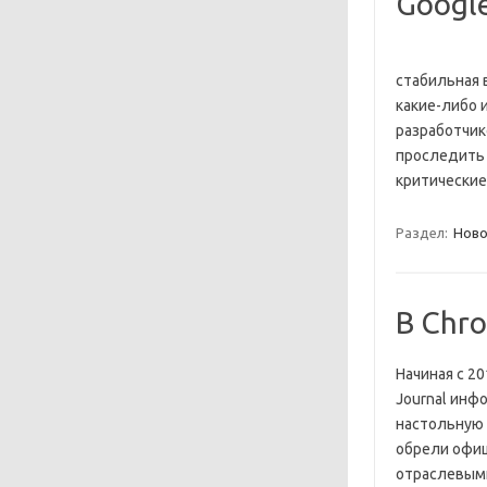
Googl
стабильная 
какие-либо 
разработчик
проследить 
критически
Раздел:
Ново
В Chr
Начиная с 20
Journal инф
настольную 
обрели офиц
отраслевым