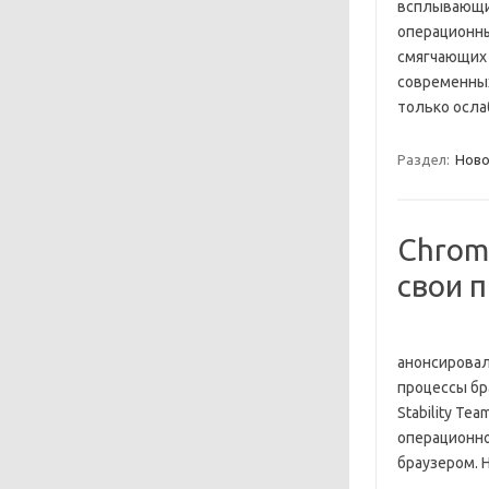
всплывающих
операционны
смягчающих 
современных
только осл
Раздел:
Ново
Chrom
свои 
анонсировал
процессы бр
Stability T
операционно
браузером. 