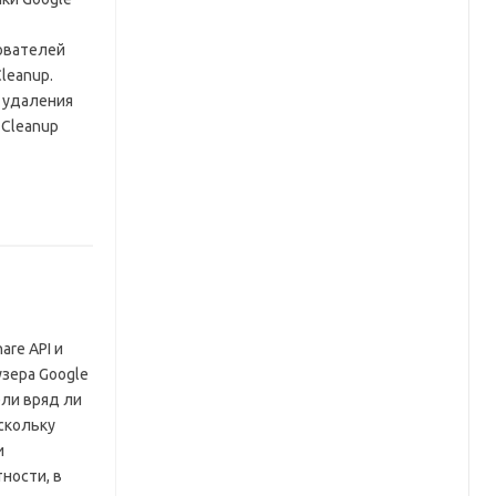
ователей
leanup.
 удаления
 Cleanup
are API и
зера Google
ели вряд ли
оскольку
и
ности, в