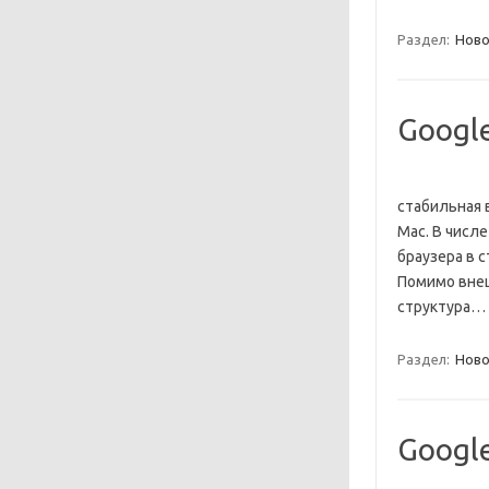
Раздел:
Ново
Googl
стабильная 
Mac. В числ
браузера в с
Помимо внеш
структура…
Раздел:
Ново
Googl