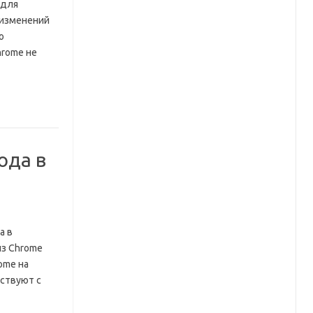
 для
 изменений
о
hrome не
ода в
а в
из Chrome
ome на
ствуют с