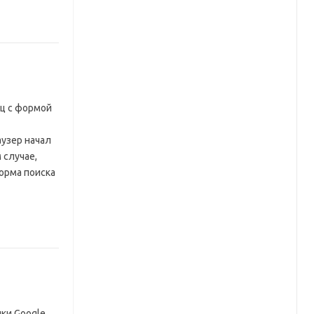
ц с формой
аузер начал
 случае,
орма поиска
ки Google