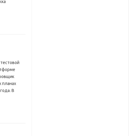
жка
 тестовой
атформе
ировщик
х планах
года. В