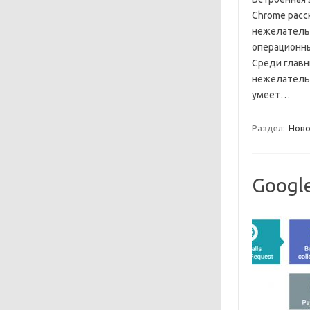
Chrome расс
нежелатель
операционны
Среди главн
нежелательн
умеет…
Раздел:
Ново
Googl