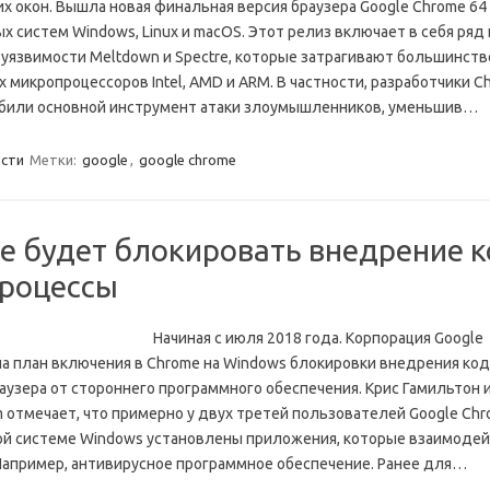
 окон. Вышла новая финальная версия браузера Google Chrome 64
х систем Windows, Linux и macOS. Этот релиз включает в себя ряд
уязвимости Meltdown и Spectre, которые затрагивают большинств
 микропроцессоров Intel, AMD и ARM. В частности, разработчики C
абили основной инструмент атаки злоумышленников, уменьшив…
сти
Метки:
google
,
google chrome
e будет блокировать внедрение к
процессы
Начиная с июля 2018 года. Корпорация Google
а план включения в Chrome на Windows блокировки внедрения код
аузера от стороннего программного обеспечения. Крис Гамильтон 
eam отмечает, что примерно у двух третей пользователей Google Chr
й системе Windows установлены приложения, которые взаимодей
Например, антивирусное программное обеспечение. Ранее для…