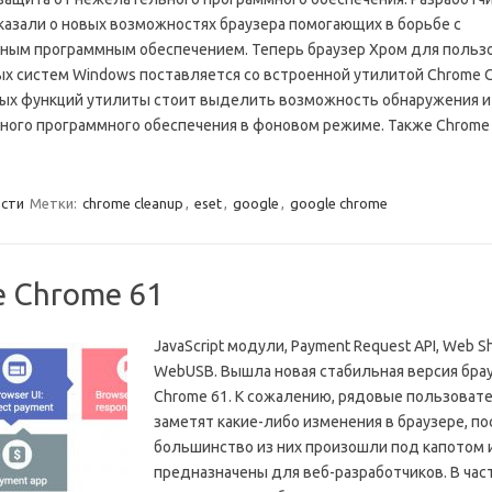
казали о новых возможностях браузера помогающих в борьбе с
ным программным обеспечением. Теперь браузер Хром для польз
х систем Windows поставляется со встроенной утилитой Chrome C
ых функций утилиты стоит выделить возможность обнаружения и
ого программного обеспечения в фоновом режиме. Также Chrome
сти
Метки:
chrome cleanup
,
eset
,
google
,
google chrome
e Chrome 61
JavaScript модули, Payment Request API, Web Sh
WebUSB. Вышла новая стабильная версия брау
Chrome 61. К сожалению, рядовые пользоват
заметят какие-либо изменения в браузере, п
большинство из них произошли под капотом 
предназначены для веб-разработчиков. В част