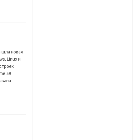
Вышла новая
s, Linux и
астроек
ome 59
ована