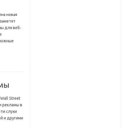
упна новая
 заметят
ны для веб-
е
зможные
амы
Wall Street
и рекламы в
эти слухи
ей и другими