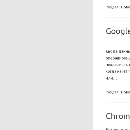
Раздел:
Ново
Googl
ввода данны
операционны
показывать 
когда на HT
или…
Раздел:
Ново
Chrom
Встроенная 