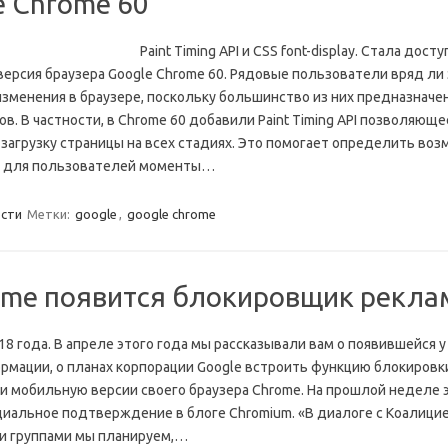
e Chrome 60
Paint Timing API и CSS font-display. Стала дост
версия браузера Google Chrome 60. Рядовые пользователи вряд ли
изменения в браузере, поскольку большинство из них предназначе
ов. В частности, в Chrome 60 добавили Paint Timing API позволяюще
загрузку страницы на всех стадиях. Это помогает определить во
е для пользователей моменты…
сти
Метки:
google
,
google chrome
ome появится блокировщик рекл
18 года. В апреле этого года мы рассказывали вам о появившейся у 
ормации, о планах корпорации Google встроить функцию блокировк
и мобильную версии своего браузера Chrome. На прошлой неделе 
иальное подтверждение в блоге Chromium. «В диалоге с Коалици
и группами мы планируем,…