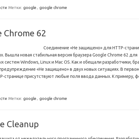
сти
Метки:
google
,
google chrome
e Chrome 62
Соединение «Не защищено» для HTTP-страни
х. Вышла новая стабильная версия браузера Google Chrome 62 для
х систем Windows, Linux и Mac OS. Как и обещали разработчики, бр
предупреждение «Не защищено» в двух новых ситуациях. В первом
TP-странице присутствуют любые поля ввода данных. К примеру, ф
сти
Метки:
google
,
google chrome
e Cleanup
защита от нежелательного программного обеспечения. Разработчи