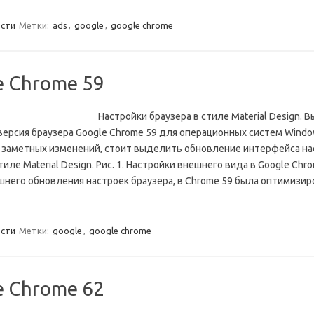
сти
Метки:
ads
,
google
,
google chrome
e Chrome 59
Настройки браузера в стиле Material Design. 
версия браузера Google Chrome 59 для операционных систем Window
е заметных изменений, стоит выделить обновление интерфейса н
тиле Material Design. Рис. 1. Настройки внешнего вида в Google Chr
него обновления настроек браузера, в Chrome 59 была оптимизир
сти
Метки:
google
,
google chrome
e Chrome 62